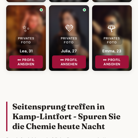
✨
💜
🌹
PRIVATES
PRIVATES
PRIVATES
FOTO
FOTO
FOTO
Lea, 31
Julia, 27
Emma, 23
👀 PROFIL
👀 PROFIL
👀 PROFIL
ANSEHEN
ANSEHEN
ANSEHEN
Seitensprung treffen in
Kamp-Lintfort - Spuren Sie
die Chemie heute Nacht