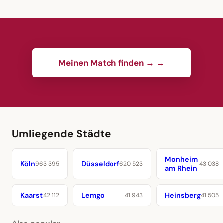
Meinen Match finden → →
Umliegende Städte
Monheim
Köln
Düsseldorf
963 395
620 523
43 038
am Rhein
Kaarst
Lemgo
Heinsberg
42 112
41 943
41 505