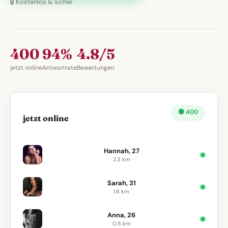
🔒 Kostenlos & sicher
400
94%
4.8/5
jetzt online
Antwortrate
Bewertungen
🟢 400
jetzt online
Hannah, 27
2.3 km
Sarah, 31
1.6 km
Anna, 26
0.8 km