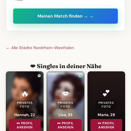
Meinen Match finden → →
← Alle Städte Nordrhein-Westfalen
💋 Singles in deiner Nähe
🔥
💋
💕
PRIVATES
PRIVATES
PRIVATES
FOTO
FOTO
FOTO
Hannah, 22
Lisa, 33
Marie, 29
👀 PROFIL
👀 PROFIL
👀 PROFIL
ANSEHEN
ANSEHEN
ANSEHEN