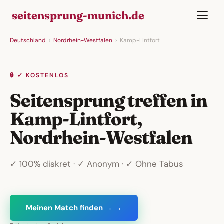
seitensprung-munich.de
Deutschland
›
Nordrhein-Westfalen
›
Kamp-Lintfort
🔒 ✓ KOSTENLOS
Seitensprung treffen in
Kamp-Lintfort,
Nordrhein-Westfalen
✓ 100% diskret · ✓ Anonym · ✓ Ohne Tabus
Meinen Match finden → →