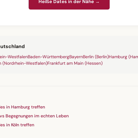
Heiße Dates in der Nähe →
eutschland
ein-Westfalen
Baden-Württemberg
Bayern
Berlin (Berlin)
Hamburg (Ham
n (Nordrhein-Westfalen)
Frankfurt am Main (Hessen)
les in Hamburg treffen
 vs Begegnungen im echten Leben
es in Köln treffen