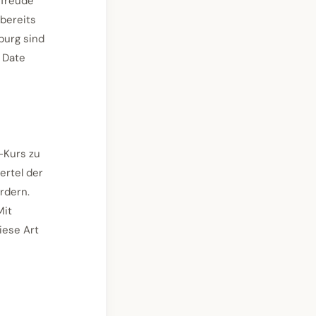
rfreude
 bereits
burg sind
 Date
-Kurs zu
ertel der
rdern.
Mit
iese Art