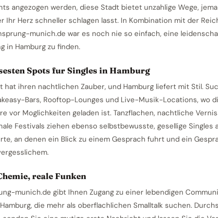
nts angezogen werden, diese Stadt bietet unzahlige Wege, jem
er Ihr Herz schneller schlagen lasst. In Kombination mit der Rei
nsprung-munich.de war es noch nie so einfach, eine leidenscha
g in Hamburg zu finden.
sesten Spots fur Singles in Hamburg
 hat ihren nachtlichen Zauber, und Hamburg liefert mit Stil. Su
keasy-Bars, Rooftop-Lounges und Live-Musik-Locations, wo d
e vor Moglichkeiten geladen ist. Tanzflachen, nachtliche Verni
nale Festivals ziehen ebenso selbstbewusste, gesellige Singles 
Orte, an denen ein Blick zu einem Gesprach fuhrt und ein Gespr
ergesslichem.
Chemie, reale Funken
ung-munich.de gibt Ihnen Zugang zu einer lebendigen Communi
n Hamburg, die mehr als oberflachlichen Smalltalk suchen. Durch