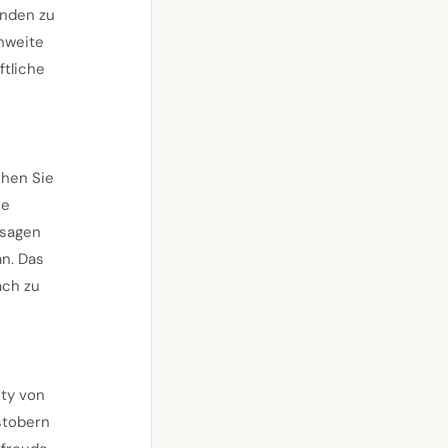
anden zu
chweite
ftliche
chen Sie
ie
ssagen
an. Das
ach zu
ty von
stobern