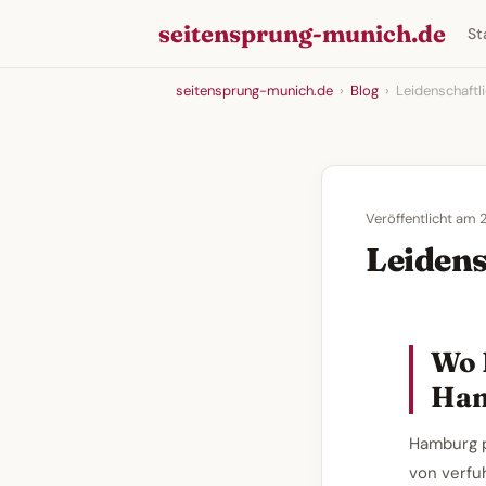
seitensprung-munich.de
St
seitensprung-munich.de
›
Blog
›
Leidenschaftl
Veröffentlicht am
Leidens
Wo 
Ha
Hamburg p
von verfu