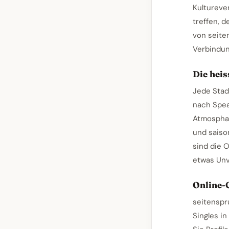
Kultureve
treffen, d
von seite
Verbindun
Die heis
Jede Stadt
nach Spea
Atmosphar
und saiso
sind die 
etwas Unv
Online-
seitenspr
Singles i