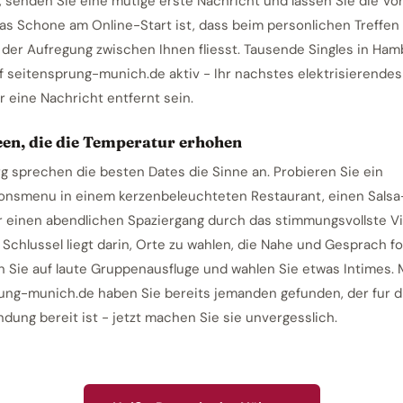
e, senden Sie eine mutige erste Nachricht und lassen Sie die Vo
Das Schone am Online-Start ist, dass beim personlichen Treffen
 der Aufregung zwischen Ihnen fliesst. Tausende Singles in Ham
f seitensprung-munich.de aktiv - Ihr nachstes elektrisierendes
r eine Nachricht entfernt sein.
een, die die Temperatur erhohen
g sprechen die besten Dates die Sinne an. Probieren Sie ein
onsmenu in einem kerzenbeleuchteten Restaurant, einen Salsa
r einen abendlichen Spaziergang durch das stimmungsvollste Vi
 Schlussel liegt darin, Orte zu wahlen, die Nahe und Gesprach fo
n Sie auf laute Gruppenausfluge und wahlen Sie etwas Intimes. 
ung-munich.de haben Sie bereits jemanden gefunden, der fur d
dung bereit ist - jetzt machen Sie sie unvergesslich.