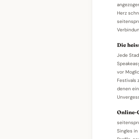
angezogen
Herz schn
seitenspr
Verbindung
Die heis
Jede Stadt
Speakeasy
vor Mogli
Festivals 
denen ein
Unvergess
Online-
seitenspr
Singles in