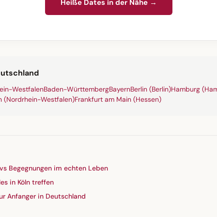
Heiße Dates in der Nähe →
eutschland
ein-Westfalen
Baden-Württemberg
Bayern
Berlin (Berlin)
Hamburg (Ham
n (Nordrhein-Westfalen)
Frankfurt am Main (Hessen)
 vs Begegnungen im echten Leben
es in Köln treffen
ur Anfanger in Deutschland