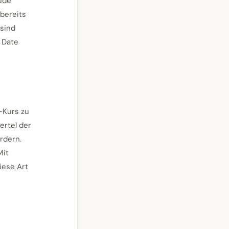
eude
 bereits
 sind
 Date
-Kurs zu
ertel der
rdern.
Mit
iese Art