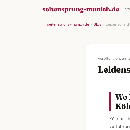
seitensprung-munich.de
St
seitensprung-munich.de
›
Blog
›
Leidenschaftli
Veröffentlicht am
Leidens
Wo 
Köl
Köln puls
verfuhrer