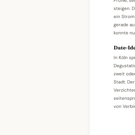
Profile, 
steigen. 
ein Strom
gerade au
konnte nu
Date-Id
In Köln s
Degustati
zweit ode
Stadt. Der
Verzichte
seitenspr
von Verbin