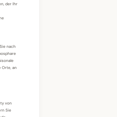
n, der Ihr
che
 Sie nach
mosphare
aisonale
e Orte, an
ty von
ern Sie