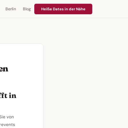
Berlin
Blog
Heiße Dates in der Nähe
en
ft in
Sie von
urevents