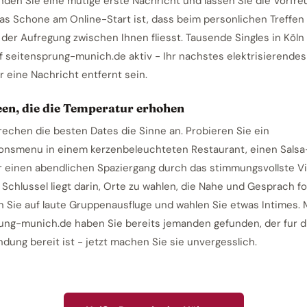
senden Sie eine mutige erste Nachricht und lassen Sie die Vorfr
Das Schone am Online-Start ist, dass beim personlichen Treffen
 der Aufregung zwischen Ihnen fliesst. Tausende Singles in Köln
f seitensprung-munich.de aktiv - Ihr nachstes elektrisierendes
r eine Nachricht entfernt sein.
een, die die Temperatur erhohen
prechen die besten Dates die Sinne an. Probieren Sie ein
onsmenu in einem kerzenbeleuchteten Restaurant, einen Salsa
r einen abendlichen Spaziergang durch das stimmungsvollste Vi
 Schlussel liegt darin, Orte zu wahlen, die Nahe und Gesprach fo
n Sie auf laute Gruppenausfluge und wahlen Sie etwas Intimes. 
ung-munich.de haben Sie bereits jemanden gefunden, der fur d
dung bereit ist - jetzt machen Sie sie unvergesslich.