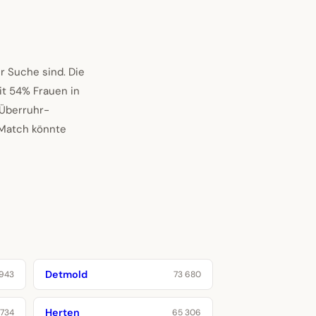
r Suche sind. Die
Mit 54% Frauen in
Überruhr-
 Match könnte
Detmold
 943
73 680
Herten
734
65 306