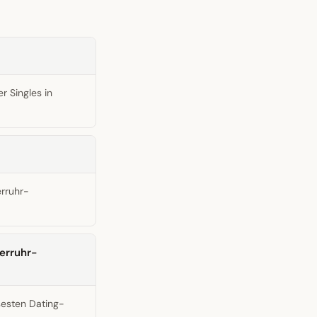
r Singles in
erruhr-
erruhr-
sesten Dating-