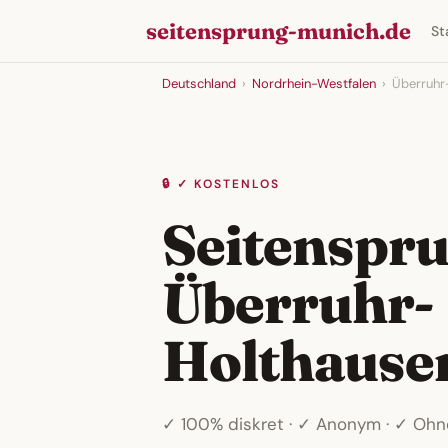
seitensprung-munich.de
St
Deutschland
›
Nordrhein-Westfalen
›
Überruhr
🔒 ✓ KOSTENLOS
Seitenspru
Überruhr-
Holthause
✓ 100% diskret · ✓ Anonym · ✓ Oh