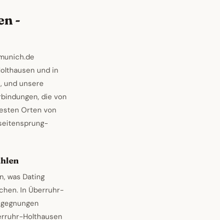
en -
-munich.de
Holthausen und in
h, und unsere
rbindungen, die von
sesten Orten von
seitensprung-
ahlen
n, was Dating
chen. In Überruhr-
Begegnungen
erruhr-Holthausen