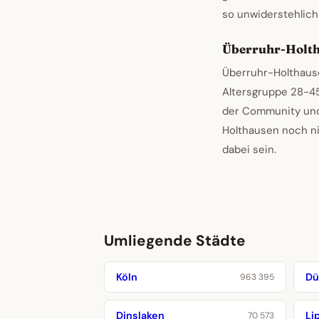
so unwiderstehlich 
Überruhr-Holth
Überruhr-Holthause
Altersgruppe 28-45 
der Community und
Holthausen noch ni
dabei sein.
Umliegende Städte
Köln
Dü
963 395
Dinslaken
Li
70 573