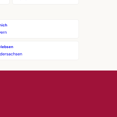
nich
yern
elebsen
edersachsen