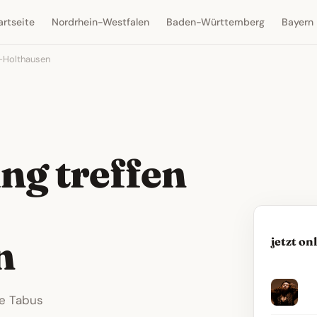
artseite
Nordrhein-Westfalen
Baden-Württemberg
Bayern
-Holthausen
ng treffen
n
jetzt on
ne Tabus