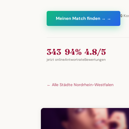
🔒 Ko
Meinen Match finden → →
343
94%
4.8/5
jetzt online
Antwortrate
Bewertungen
← Alle Städte Nordrhein-Westfalen