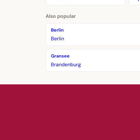
Also popular
Berlin
Berlin
Gransee
Brandenburg