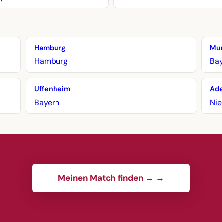
Hamburg
Mu
Hamburg
Ba
Uffenheim
Ad
Bayern
Ni
Meinen Match finden → →