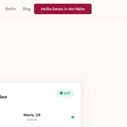
Berlin
Blog
Heiße Dates in der Nähe
🟢 343
line
Marie, 29
0.8 km