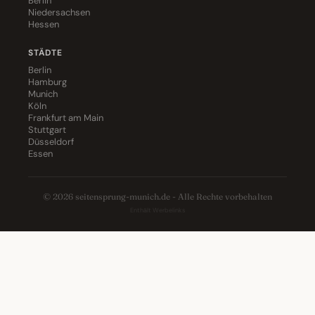
Berlin
Niedersachsen
Hessen
STÄDTE
Berlin
Hamburg
Munich
Köln
Frankfurt am Main
Stuttgart
Düsseldorf
Essen
© 2026 seitensprung-munich.de - Alle Rechte vorbehalten
Enthält Werbelinks