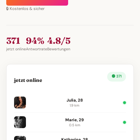
🔒 Kostenlos & sicher
371
94%
4.8/5
jetzt online
Antwortrate
Bewertungen
🟢 371
jetzt online
Julia, 28
1.9 km
Marie, 29
0.5 km
Katharina, 28