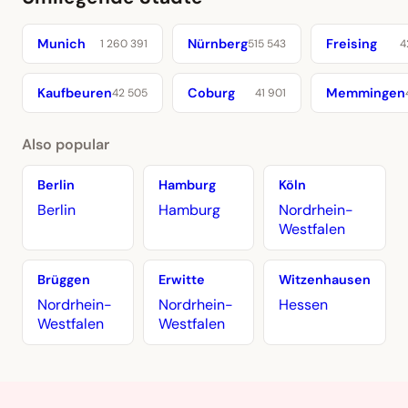
Munich
Nürnberg
Freising
1 260 391
515 543
4
Kaufbeuren
Coburg
Memmingen
42 505
41 901
Also popular
Berlin
Hamburg
Köln
Berlin
Hamburg
Nordrhein-
Westfalen
Brüggen
Erwitte
Witzenhausen
Nordrhein-
Nordrhein-
Hessen
Westfalen
Westfalen