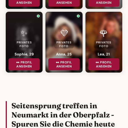
ANSEHEN
ANSEHEN
ANSEHEN
✨
💜
🌹
PRIVATES
PRIVATES
PRIVATES
FOTO
FOTO
FOTO
Sophie, 29
Anna, 25
Lea, 21
👀 PROFIL
👀 PROFIL
👀 PROFIL
ANSEHEN
ANSEHEN
ANSEHEN
Seitensprung treffen in
Neumarkt in der Oberpfalz -
Spuren Sie die Chemie heute