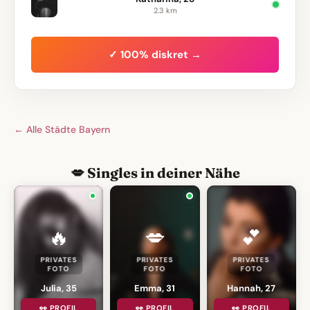
2.3 km
✓ 100% diskret →
← Alle Städte Bayern
💋 Singles in deiner Nähe
🔥
💋
💕
PRIVATES
PRIVATES
PRIVATES
FOTO
FOTO
FOTO
Julia, 35
Emma, 31
Hannah, 27
👀 PROFIL
👀 PROFIL
👀 PROFIL