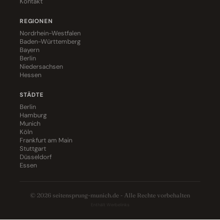
Kontakt
REGIONEN
Nordrhein-Westfalen
Baden-Württemberg
Bayern
Berlin
Niedersachsen
Hessen
STÄDTE
Berlin
Hamburg
Munich
Köln
Frankfurt am Main
Stuttgart
Düsseldorf
Essen
© 2026 seitensprung-munich.de - Alle Rechte vorbehalten
Enthält Werbelinks