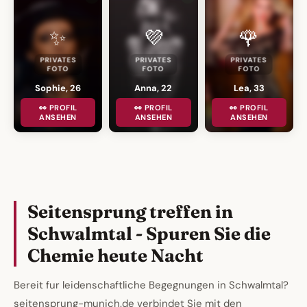
✨
💜
🌹
PRIVATES
PRIVATES
PRIVATES
FOTO
FOTO
FOTO
Sophie, 26
Anna, 22
Lea, 33
👀 PROFIL
👀 PROFIL
👀 PROFIL
ANSEHEN
ANSEHEN
ANSEHEN
Seitensprung treffen in
Schwalmtal - Spuren Sie die
Chemie heute Nacht
Bereit fur leidenschaftliche Begegnungen in Schwalmtal?
seitensprung-munich.de verbindet Sie mit den