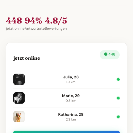
448
94%
4.8/5
jetzt online
Antwortrate
Bewertungen
🟢 448
jetzt online
Julia, 28
1.9 km
Marie, 29
0.5 km
Katharina, 28
2.3 km