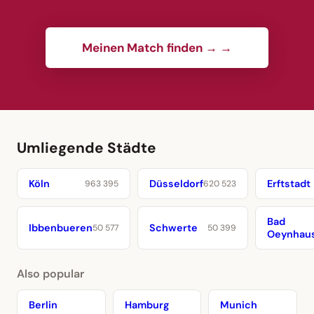
Meinen Match finden → →
Umliegende Städte
Köln
Düsseldorf
Erftstadt
963 395
620 523
Bad
Ibbenbueren
Schwerte
50 577
50 399
Oeynhau
Also popular
Berlin
Hamburg
Munich