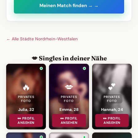
Meinen Match finden → →
← Alle Städte Nordrhein-Westfalen
💋 Singles in deiner Nähe
🔥
💋
💕
PRIVATES
PRIVATES
PRIVATES
FOTO
FOTO
FOTO
Julia, 32
Emma, 28
Hannah, 24
👀 PROFIL
👀 PROFIL
👀 PROFIL
ANSEHEN
ANSEHEN
ANSEHEN