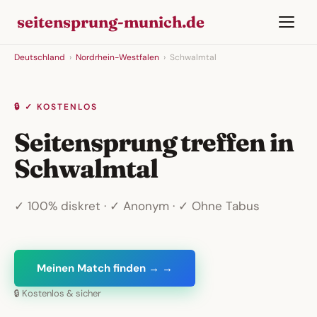
seitensprung-munich.de
Deutschland
›
Nordrhein-Westfalen
›
Schwalmtal
🔒 ✓ KOSTENLOS
Seitensprung treffen in
Schwalmtal
✓ 100% diskret · ✓ Anonym · ✓ Ohne Tabus
Meinen Match finden → →
🔒 Kostenlos & sicher