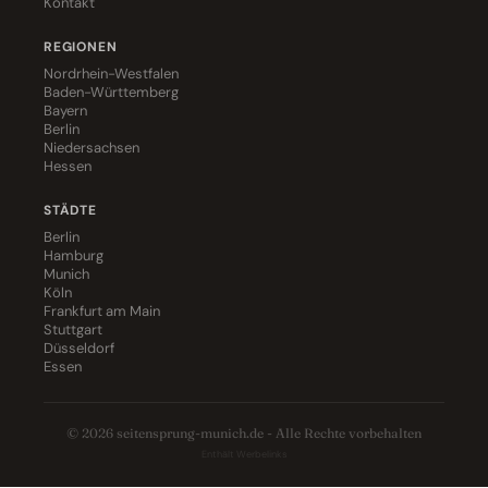
Kontakt
REGIONEN
Nordrhein-Westfalen
Baden-Württemberg
Bayern
Berlin
Niedersachsen
Hessen
STÄDTE
Berlin
Hamburg
Munich
Köln
Frankfurt am Main
Stuttgart
Düsseldorf
Essen
© 2026 seitensprung-munich.de - Alle Rechte vorbehalten
Enthält Werbelinks