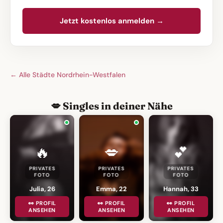
Jetzt kostenlos anmelden →
← Alle Städte Nordrhein-Westfalen
💋 Singles in deiner Nähe
🔥
💋
💕
PRIVATES
PRIVATES
PRIVATES
FOTO
FOTO
FOTO
Julia, 26
Emma, 22
Hannah, 33
👀 PROFIL
👀 PROFIL
👀 PROFIL
ANSEHEN
ANSEHEN
ANSEHEN