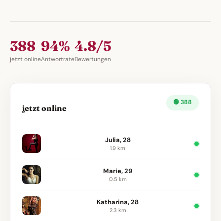
388
94%
4.8/5
jetzt online
Antwortrate
Bewertungen
🟢 388
jetzt online
Julia, 28
1.9 km
Marie, 29
0.5 km
Katharina, 28
2.3 km