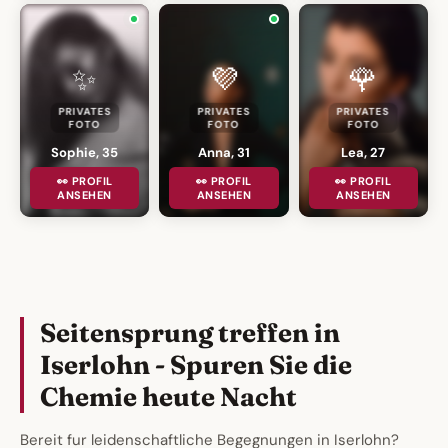
✨
💜
🌹
PRIVATES
PRIVATES
PRIVATES
FOTO
FOTO
FOTO
Sophie, 35
Anna, 31
Lea, 27
👀 PROFIL
👀 PROFIL
👀 PROFIL
ANSEHEN
ANSEHEN
ANSEHEN
Seitensprung treffen in
Iserlohn - Spuren Sie die
Chemie heute Nacht
Bereit fur leidenschaftliche Begegnungen in Iserlohn?