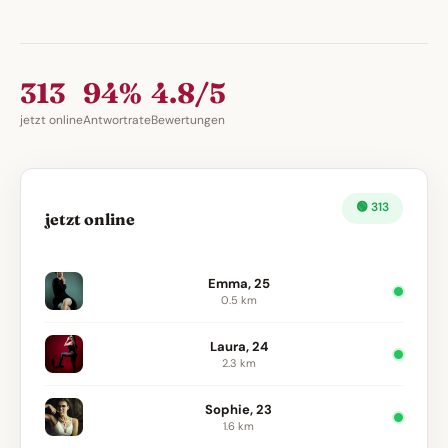
313
94%
4.8/5
jetzt online
Antwortrate
Bewertungen
🟢 313
jetzt online
Emma, 25
0.5 km
Laura, 24
2.3 km
Sophie, 23
1.6 km