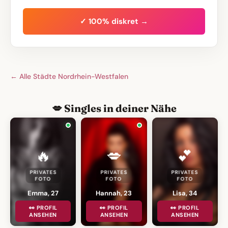
✓ 100% diskret →
← Alle Städte Nordrhein-Westfalen
💋 Singles in deiner Nähe
🔥
💋
💕
PRIVATES
PRIVATES
PRIVATES
FOTO
FOTO
FOTO
Emma, 27
Hannah, 23
Lisa, 34
👀 PROFIL
👀 PROFIL
👀 PROFIL
ANSEHEN
ANSEHEN
ANSEHEN