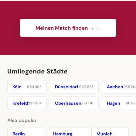
Meinen Match finden → →
Umliegende Städte
Köln
Düsseldorf
Aachen
963 395
620 523
265 20
Krefeld
Oberhausen
Hagen
237 984
219 176
198 97
Also popular
Berlin
Hamburg
Munich