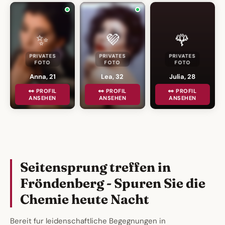
✨
💜
🌹
PRIVATES
PRIVATES
PRIVATES
FOTO
FOTO
FOTO
Anna, 21
Lea, 32
Julia, 28
👀 PROFIL
👀 PROFIL
👀 PROFIL
ANSEHEN
ANSEHEN
ANSEHEN
Seitensprung treffen in
Fröndenberg - Spuren Sie die
Chemie heute Nacht
Bereit fur leidenschaftliche Begegnungen in