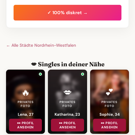
✓ 100% diskret →
← Alle Städte Nordrhein-Westfalen
💋 Singles in deiner Nähe
🔥
💋
💕
PRIVATES
PRIVATES
PRIVATES
FOTO
FOTO
FOTO
Lena, 27
Katharina, 23
Sophie, 34
👀 PROFIL
👀 PROFIL
👀 PROFIL
ANSEHEN
ANSEHEN
ANSEHEN