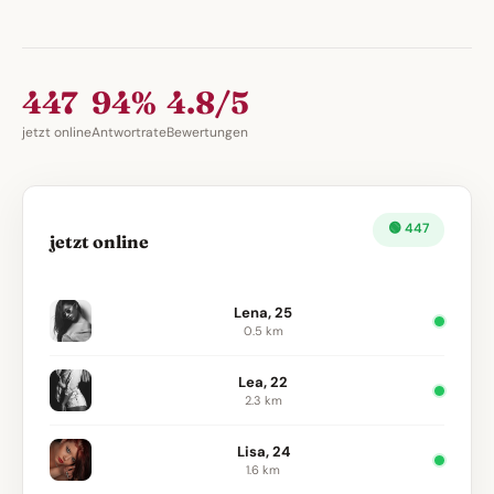
447
94%
4.8/5
jetzt online
Antwortrate
Bewertungen
🟢 447
jetzt online
Lena, 25
0.5 km
Lea, 22
2.3 km
Lisa, 24
1.6 km