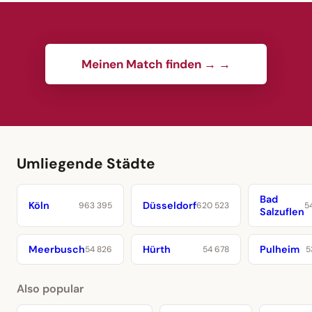
Meinen Match finden → →
Umliegende Städte
Bad
Köln
Düsseldorf
963 395
620 523
5
Salzuflen
Meerbusch
Hürth
Pulheim
54 826
54 678
5
Also popular