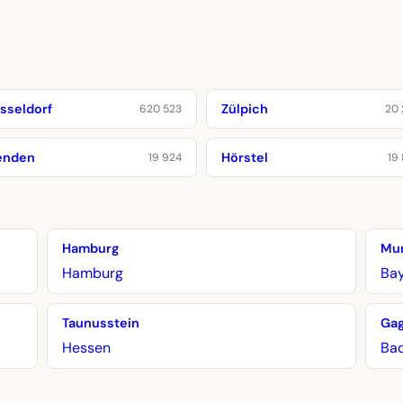
sseldorf
Zülpich
620 523
20 
nden
Hörstel
19 924
19
Hamburg
Mu
Hamburg
Ba
Taunusstein
Ga
Hessen
Ba