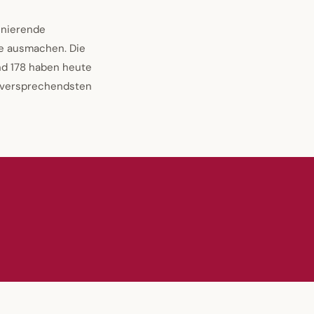
inierende
le ausmachen. Die
nd 178 haben heute
ielversprechendsten