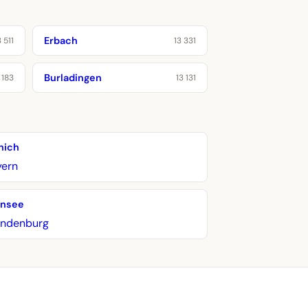
Erbach
3 511
13 331
Burladingen
 183
13 131
nich
yern
ansee
andenburg