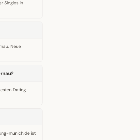
r Singles in
rnau. Neue
ernau?
sesten Dating-
ung-munich.de ist