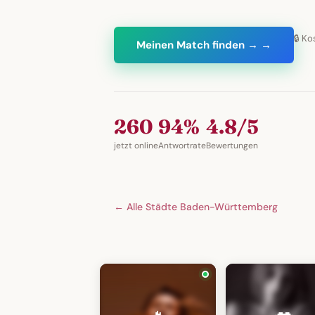
🔒 Ko
Meinen Match finden → →
260
94%
4.8/5
jetzt online
Antwortrate
Bewertungen
← Alle Städte Baden-Württemberg