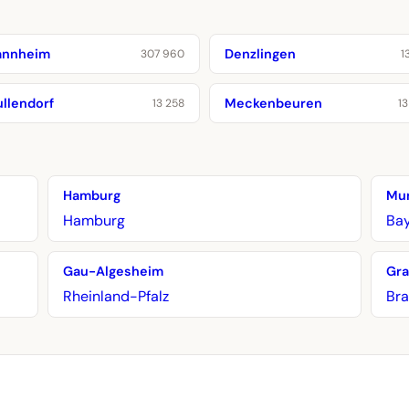
nnheim
Denzlingen
307 960
1
ullendorf
Meckenbeuren
13 258
13
Hamburg
Mu
Hamburg
Ba
Gau-Algesheim
Gr
Rheinland-Pfalz
Br