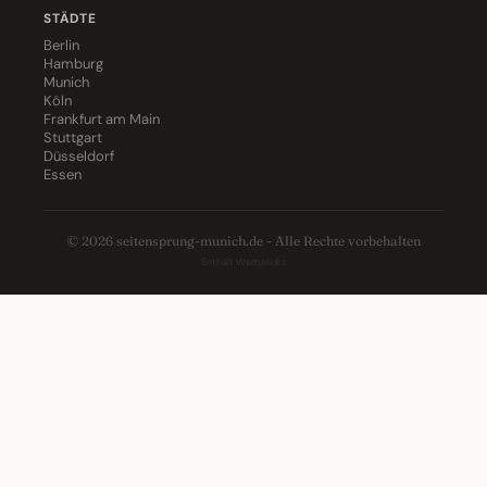
STÄDTE
Berlin
Hamburg
Munich
Köln
Frankfurt am Main
Stuttgart
Düsseldorf
Essen
© 2026 seitensprung-munich.de - Alle Rechte vorbehalten
Enthält Werbelinks