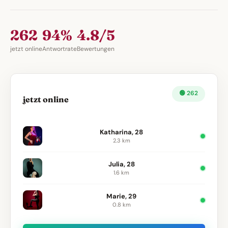
262
94%
4.8/5
jetzt online
Antwortrate
Bewertungen
🟢 262
jetzt online
Katharina, 28
2.3 km
Julia, 28
1.6 km
Marie, 29
0.8 km