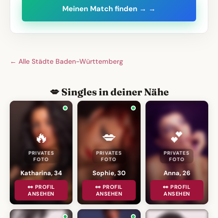
Meinen Match finden → →
← Alle Städte Baden-Württemberg
💋 Singles in deiner Nähe
🔥
💋
💕
PRIVATES
PRIVATES
PRIVATES
FOTO
FOTO
FOTO
Katharina, 34
Sophie, 30
Anna, 26
👀 PROFIL
👀 PROFIL
👀 PROFIL
ANSEHEN
ANSEHEN
ANSEHEN