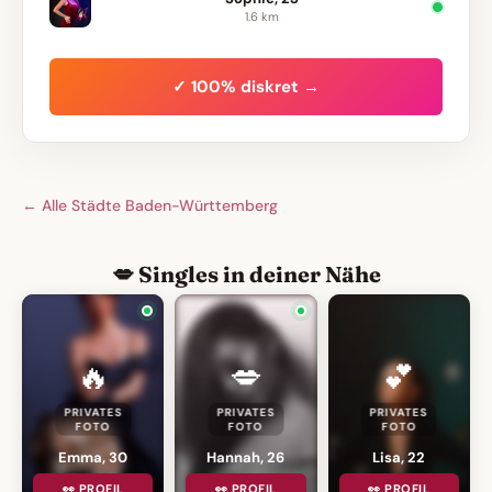
1.6 km
✓ 100% diskret →
← Alle Städte Baden-Württemberg
💋 Singles in deiner Nähe
🔥
💋
💕
PRIVATES
PRIVATES
PRIVATES
FOTO
FOTO
FOTO
Emma, 30
Hannah, 26
Lisa, 22
👀 PROFIL
👀 PROFIL
👀 PROFIL