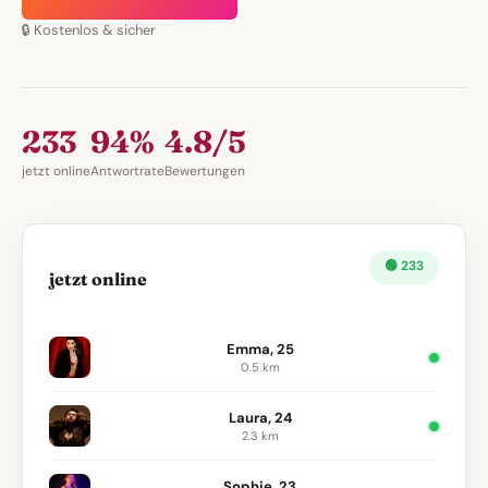
🔒 Kostenlos & sicher
233
94%
4.8/5
jetzt online
Antwortrate
Bewertungen
🟢 233
jetzt online
Emma, 25
0.5 km
Laura, 24
2.3 km
Sophie, 23