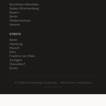
Nordrhein-Westfalen
Baden-Württemberg
Bayern
Berlin
Niedersachsen
Hessen
STÄDTE
Berlin
Hamburg
Munich
Köln
Frankfurt am Main
Stuttgart
Düsseldorf
Essen
© 2026 seitensprung-munich.de - Alle Rechte vorbehalten
Enthält Werbelinks