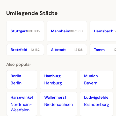
Umliegende Städte
Stuttgart
Mannheim
Hemsbach
630 305
307 960
1
Bretzfeld
Altstadt
Tamm
12 162
12 138
1
Also popular
Berlin
Hamburg
Munich
Berlin
Hamburg
Bayern
Harsewinkel
Wallenhorst
Ludwigsfelde
Nordrhein-
Niedersachsen
Brandenburg
Westfalen