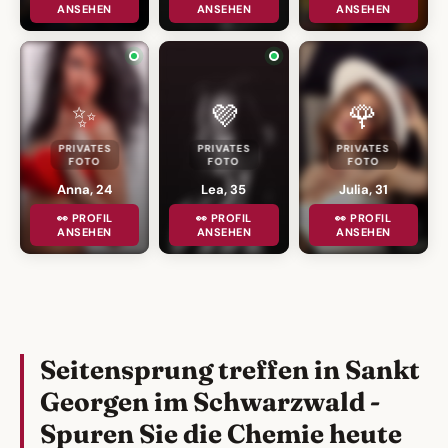
ANSEHEN
ANSEHEN
ANSEHEN
✨
💜
🌹
PRIVATES
PRIVATES
PRIVATES
FOTO
FOTO
FOTO
Anna, 24
Lea, 35
Julia, 31
👀 PROFIL
👀 PROFIL
👀 PROFIL
ANSEHEN
ANSEHEN
ANSEHEN
Seitensprung treffen in Sankt
Georgen im Schwarzwald -
Spuren Sie die Chemie heute