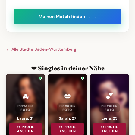
Meinen Match finden → →
← Alle Städte Baden-Württemberg
💋 Singles in deiner Nähe
🔥
💋
💕
PRIVATES
PRIVATES
PRIVATES
FOTO
FOTO
FOTO
Laura, 31
Sarah, 27
Lena, 23
👀 PROFIL
👀 PROFIL
👀 PROFIL
ANSEHEN
ANSEHEN
ANSEHEN